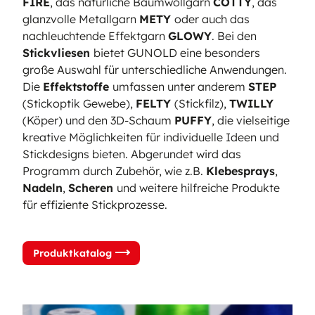
FIRE
, das natürliche Baumwollgarn
COTTY
, das
glanzvolle Metallgarn
METY
oder auch das
nachleuchtende Effektgarn
GLOWY
. Bei den
Stickvliesen
bietet GUNOLD eine besonders
große Auswahl für unterschiedliche Anwendungen.
Die
Effektstoffe
umfassen unter anderem
STEP
(Stickoptik Gewebe),
FELTY
(Stickfilz),
TWILLY
(Köper) und den 3D-Schaum
PUFFY
, die vielseitige
kreative Möglichkeiten für individuelle Ideen und
Stickdesigns bieten. Abgerundet wird das
Programm durch Zubehör, wie z.B.
Klebesprays
,
Nadeln
,
Scheren
und weitere hilfreiche Produkte
für effiziente Stickprozesse.
Produktkatalog