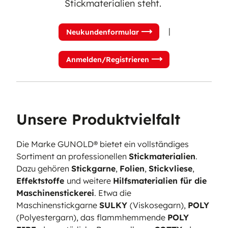
Stickmaterialien steht.
|
Neukundenformular
Anmelden/Registrieren
Unsere Produktvielfalt
Die Marke GUNOLD® bietet ein vollständiges
Sortiment an professionellen
Stickmaterialien
.
Dazu gehören
Stickgarne
,
Folien
,
Stickvliese
,
Effektstoffe
und weitere
Hilfsmaterialien für die
Maschinenstickerei
. Etwa die
Maschinenstickgarne
SULKY
(Viskosegarn),
POLY
(Polyestergarn), das flammhemmende
POLY